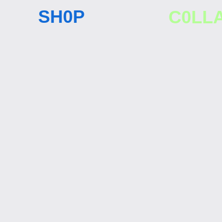
SH0P
C0LL